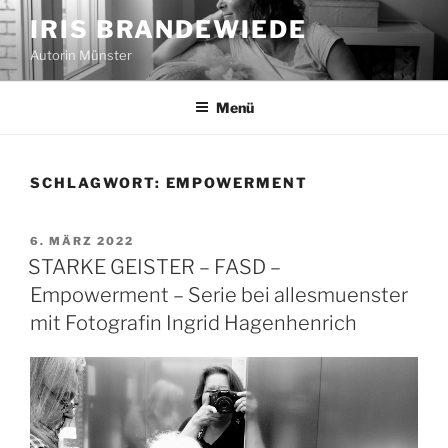
Zum
IRIS BRANDEWIEDE
Inhalt
Autorin Münster
springen
Menü
SCHLAGWORT:
EMPOWERMENT
VERÖFFENTLICHT
6. MÄRZ 2022
AM
STARKE GEISTER – FASD –
Empowerment – Serie bei allesmuenster
mit Fotografin Ingrid Hagenhenrich