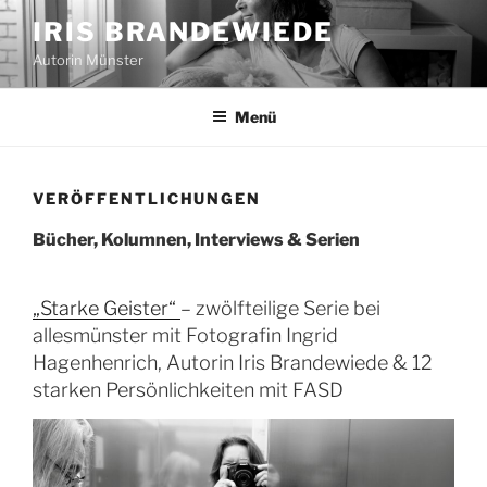
Zum
IRIS BRANDEWIEDE
Inhalt
Autorin Münster
springen
Menü
VERÖFFENTLICHUNGEN
Bücher, Kolumnen, Interviews & Serien
„Starke Geister“
– zwölfteilige Serie bei
allesmünster mit Fotografin Ingrid
Hagenhenrich, Autorin Iris Brandewiede & 12
starken Persönlichkeiten mit FASD